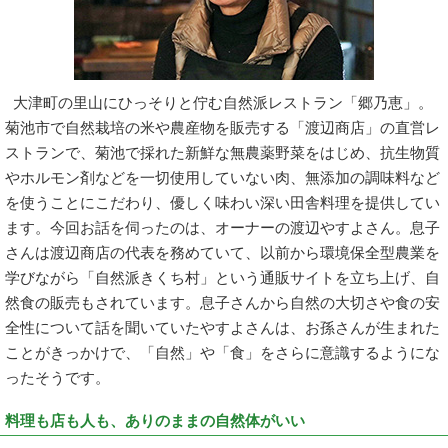
大津町の里山にひっそりと佇む自然派レストラン「郷乃恵」。
菊池市で自然栽培の米や農産物を販売する「渡辺商店」の直営レ
ストランで、菊池で採れた新鮮な無農薬野菜をはじめ、抗生物質
やホルモン剤などを一切使用していない肉、無添加の調味料など
を使うことにこだわり、優しく味わい深い田舎料理を提供してい
ます。今回お話を伺ったのは、オーナーの渡辺やすよさん。息子
さんは渡辺商店の代表を務めていて、以前から環境保全型農業を
学びながら「自然派きくち村」という通販サイトを立ち上げ、自
然食の販売もされています。息子さんから自然の大切さや食の安
全性について話を聞いていたやすよさんは、お孫さんが生まれた
ことがきっかけで、「自然」や「食」をさらに意識するようにな
ったそうです。
料理も店も人も、ありのままの自然体がいい