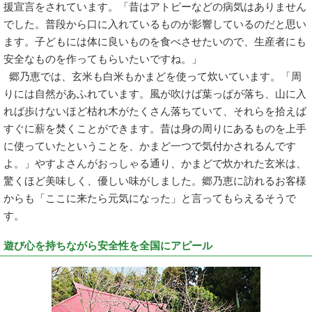
援宣言をされています。「昔はアトピーなどの病気はありません
でした。普段から口に入れているものが影響しているのだと思い
ます。子どもには体に良いものを食べさせたいので、生産者にも
安全なものを作ってもらいたいですね。」
郷乃恵では、玄米も白米もかまどを使って炊いています。「周
りには自然があふれています。風が吹けば葉っぱが落ち、山に入
れば歩けないほど枯れ木がたくさん落ちていて、それらを拾えば
すぐに薪を焚くことができます。昔は身の周りにあるものを上手
に使っていたということを、かまど一つで気付かされるんです
よ。」やすよさんがおっしゃる通り、かまどで炊かれた玄米は、
驚くほど美味しく、優しい味がしました。郷乃恵に訪れるお客様
からも「ここに来たら元気になった」と言ってもらえるそうで
す。
遊び心を持ちながら安全性を全国にアピール