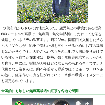
水俣市内からさらに奥地に入った、鹿児島との県境にある標高
600メートルの高原で、無農薬・無化学肥料にこだわってお茶を
栽培している「天の製茶園」。昭和23年に開拓団で入植した浩さ
んの祖父たちが、戦争で荒れた畑を再生させるためにお茶の栽培
を始めたそうです。天野さんが代々その土地で大切に作り続けて
いる種から育てた在来種は、樹勢が強く無農薬栽培でもしっかり
と育ち、中には、樹齢が90年ほどになるものもあるそうです。3
代目となる浩さんは、約25年前から緑茶やほうじ茶、ウーロン茶
の他に、紅茶作りに力を注がれていて、水俣市環境マイスターに
も認定されています。
全国的にも珍しい無農薬栽培の紅茶を各地で展開