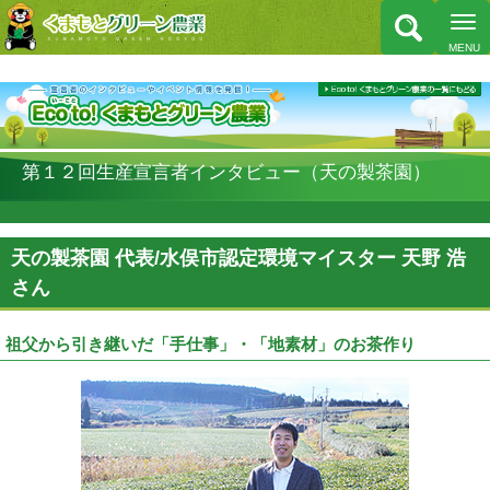
第１２回生産宣言者インタビュー（天の製茶園）
天の製茶園 代表/水俣市認定環境マイスター 天野 浩
さん
祖父から引き継いだ「手仕事」・「地素材」のお茶作り