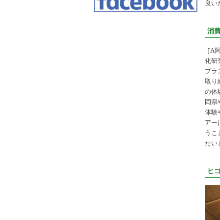
良い
消
JA
化研
ブラ
取り
の体
岡県
体験
アー
うこ
たい
ヒ