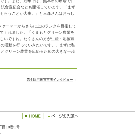
です。また、近年では、熊本市の市場で仲
、試食宣伝会なども開催しています。「まず
もらうことが大事。」と三森さんはおっし
ファーマーからさらに上のランクを目指して
てくれました。「くまもとグリーン農業を
しいですね。たくさんの方が生産・応援宣
めの活動を行っていきたいです。」まずは私
もとグリーン農業を広めるための大きな一歩
→
第６回応援宣言者インタビュー
丁目18番1号
1