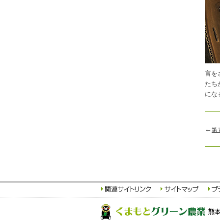
言を
たち
にな
←
第