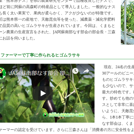
菜「熊本赤ナス」を県の農業研究センターで品種改良したナスで、
年ほど前に阿蘇の高森町の特産品として導入しました。一般的なナス
も長く太い果実で、果肉が柔らかく、アクが少ないのが特徴です。
町は熊本県一の産地で、天敵昆虫等を使った、減農薬・減化学肥料
で品質の高いヒゴムラサキが生産されています。今回は、くまもと
ーン農業の生産宣言をされた、JA阿蘇南部なす部会の部会長・三森
にお話を伺いました。
コファーマーで丁寧に作られるヒゴムラサキ
現在、24名の生
30アールのビニー
ものヒゴムラサキ
も少ないので、サ
最大の特色です。
す。炒めても他の
スとして非常に喜
いように、天敵昆
ら、1本1本丁寧
なす部会は、くま
ァーマーの認定を受けています。さらに三森さんは「消費者の方に安全性を