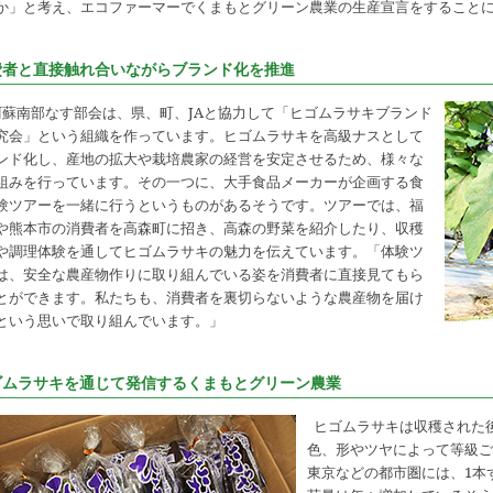
か」と考え、エコファーマーでくまもとグリーン農業の生産宣言をすること
費者と直接触れ合いながらブランド化を推進
阿蘇南部なす部会は、県、町、JAと協力して「ヒゴムラサキブランド
究会」という組織を作っています。ヒゴムラサキを高級ナスとして
ンド化し、産地の拡大や栽培農家の経営を安定させるため、様々な
組みを行っています。その一つに、大手食品メーカーが企画する食
験ツアーを一緒に行うというものがあるそうです。ツアーでは、福
や熊本市の消費者を高森町に招き、高森の野菜を紹介したり、収穫
や調理体験を通してヒゴムラサキの魅力を伝えています。「体験ツ
は、安全な農産物作りに取り組んでいる姿を消費者に直接見てもら
とができます。私たちも、消費者を裏切らないような農産物を届け
という思いで取り組んでいます。」
ゴムラサキを通じて発信するくまもとグリーン農業
ヒゴムラサキは収穫された
色、形やツヤによって等級ご
東京などの都市圏には、1本