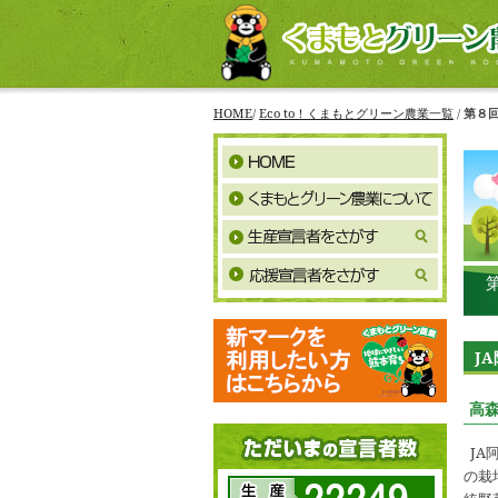
HOME
/
Eco to！くまもとグリーン農業一覧
/
第８
J
高
JA
の栽