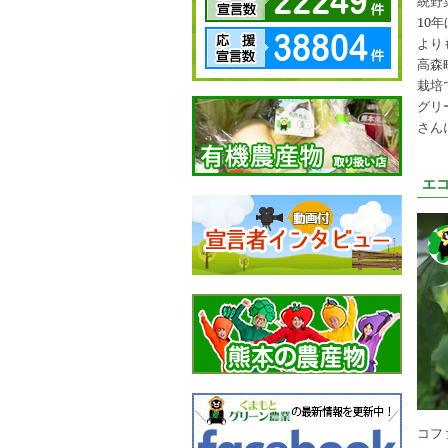
統野
10
より
高森
栽培
グリ
さん
エ
コフ