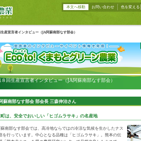
本文へ移動
お問い合わせ
色を変える
回生産宣言者インタビュー（JA阿蘇南部なす部会）
第８回生産宣言者インタビュー（JA阿蘇南部なす部会）
A阿蘇南部なす部会 部会長 三森伸治さん
森町は、安全でおいしい「ヒゴムラサキ」の名産地
阿蘇南部なす部会では、高冷地ならではの冷涼な気候を生かしたナス
培を行っています。中心となる品種は「ヒゴムラサキ」。熊本の伝