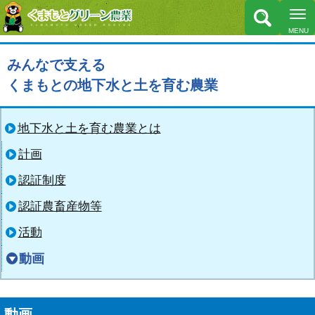
みんなで支える
くまもとの地下水と土を育む農業
地下水と土を育む農業とは
計画
認証制度
認証農畜産物等
活動
動画
動画