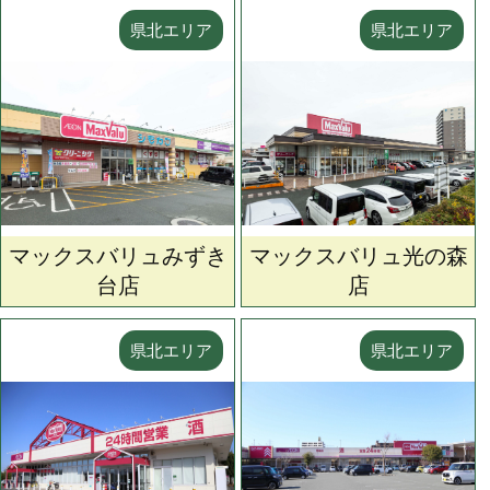
県北エリア
県北エリア
マックスバリュみずき
マックスバリュ光の森
台店
店
県北エリア
県北エリア