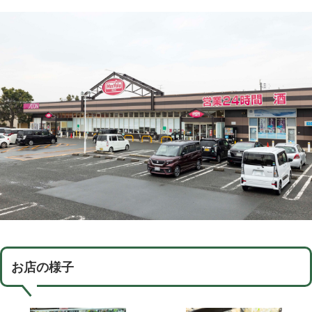
お店の様子