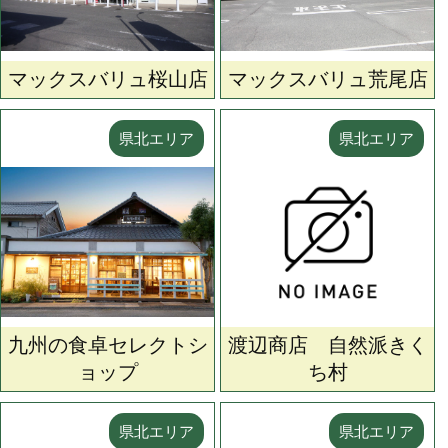
マックスバリュ桜山店
マックスバリュ荒尾店
県北エリア
県北エリア
九州の食卓セレクトシ
渡辺商店 自然派きく
ョップ
ち村
県北エリア
県北エリア