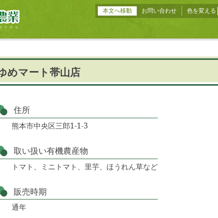
本文へ移動
お問い合わせ
色を変える
ゆめマート帯山店
住所
熊本市中央区三郎1-1-3
取い扱い有機農産物
トマト、ミニトマト、里芋、ほうれん草など
販売時期
通年