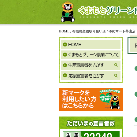
HOME
/
有機農産物取り扱い店
/
ゆめマート帯山店