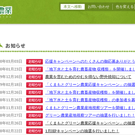
本文へ移動
お問い合わせ
色を変える
20年03月03日
応援キャンペーンへのたくさんの御応募ありがと
20年01月23日
「地下水と土を育む農畜産物 収穫祭」を開催しま
19年12月16日
農業を営むためのやむを得ない野外焼却について
19年02月18日
「くまもとグリーン農業応援キャンペーン」の抽
18年12月26日
「地下水と土を育む農畜産物収穫祭」を開催しま
18年11月26日
「地下水と土を育む農畜産物収穫祭」の参加者を募
18年11月13日
くまもとグリーン農業産地視察ツアーを開催しま
18年10月27日
グリーン農業産地視察ツアーの抽選を行いました
18年02月26日
「くまもとグリーン農業応援キャンペーン」の抽
18年02月22日
1月HPキャンペーンの抽選を行いました！