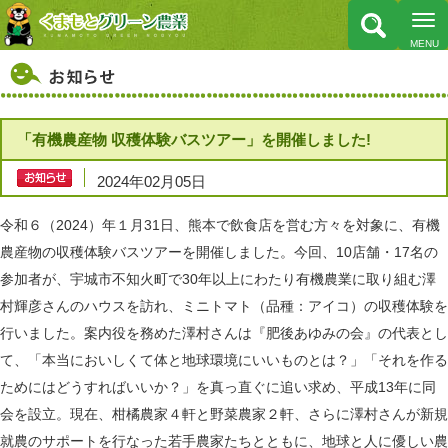
「有機農産物 収穫体験バスツアー」を開催しました!
2024年02月05日
令和６（
2024
）年１月
31
日、熊本で飲食店を営む方々を対象に、有機
農産物の収穫体験バスツアーを開催しました。今回、
10
店舗・
17
名の
参加者が、宇城市不知火町で
30
年以上にわたり有機農業に取り組む澤
村輝彦さんのハウスを訪れ、ミニトマト（品種：アイコ）の収穫体験を
行いました。案内役を務めた澤村さんは『肥後あゆみの会』の代表とし
て、「本当においしくて体と地球環境にいいものとは？」「それを作る
ためにはどうすればいいか？」を真っ直ぐに追い求め、平成
13
年に同
会を設立。現在、柑橘農家４軒と野菜農家２軒、さらに澤村さんが新規
就農のサポートを行なった若手農家たちとともに、地球と人に優しい農