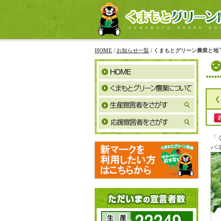
HOME
/
お知らせ一覧
/
くまもとグリーン農業と地
く
「
パ